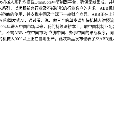
系列均搭载OmniCore™节制器平台，确保无缝集成，并可接入AB
系列，以满脚新兴行业及不竭扩张的行业客户的需求。ABB机
范畴的使用，并支撑中国及全球下一轮财产立异。ABB正在上
式AI和阐发式AI，通过看、说、做三个简单步调加快机械人讲
1994年进入中国市场以来，我们持续深耕本土，取中国制制业
，不竭ABB正在中国市场‘立脚中国、办事中国的果断程序，同
的机械人90%以上正在当地出产，此次新品发布也表了然ABB