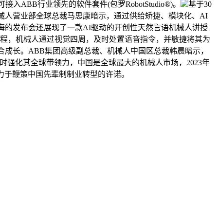
B行业领先的软件套件(包罗RobotStudio®)。
基于30
械人营业部全球总裁马思康暗示，通过供给矫捷、模块化、AI
海的发布会还展现了一款AI驱动的开创性天然言语机械人讲授
授流程，机械人通过视觉四周，及时处置语音指令，并敏捷将其为
配合成长。ABB集团高级副总裁、机械人中国区总裁韩晨暗示，
时强化其全球带领力，中国是全球最大的机械人市场，2023年
努力于鞭策中国先辈制制业转型的许诺。