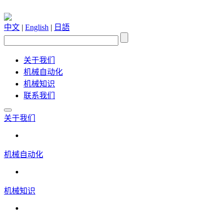
中文
|
English
|
日語
关于我们
机械自动化
机械知识
联系我们
关于我们
机械自动化
机械知识