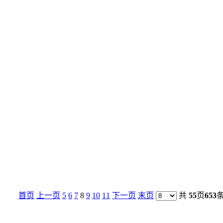
首页
上一页
5
6
7
8
9
10
11
下一页
末页
共
55
页
653