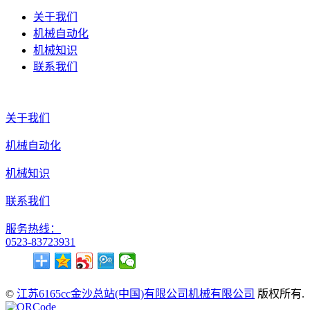
关于我们
机械自动化
机械知识
联系我们
关于我们
机械自动化
机械知识
联系我们
服务热线：
0523-83723931
©
江苏6165cc金沙总站(中国)有限公司机械有限公司
版权所有.