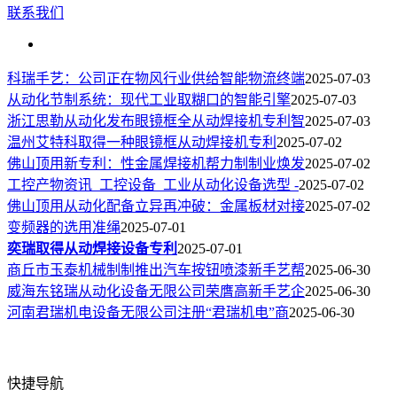
联系我们
科瑞手艺：公司正在物风行业供给智能物流终端
2025-07-03
从动化节制系统：现代工业取糊口的智能引擎
2025-07-03
浙江思勒从动化发布眼镜框全从动焊接机专利智
2025-07-03
温州艾特科取得一种眼镜框从动焊接机专利
2025-07-02
佛山顶用新专利：性金属焊接机帮力制制业焕发
2025-07-02
工控产物资讯_工控设备_工业从动化设备选型 -
2025-07-02
佛山顶用从动化配备立异再冲破：金属板材对接
2025-07-02
变频器的选用准绳
2025-07-01
奕瑞取得从动焊接设备专利
2025-07-01
商丘市玉泰机械制制推出汽车按钮喷漆新手艺帮
2025-06-30
威海东铭瑞从动化设备无限公司荣膺高新手艺企
2025-06-30
河南君瑞机电设备无限公司注册“君瑞机电”商
2025-06-30
快捷导航