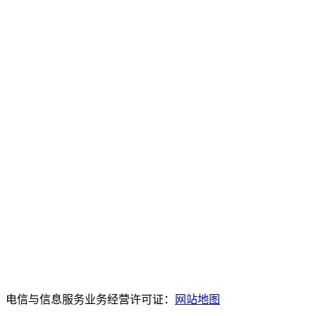
 电信与信息服务业务经营许可证：
网站地图