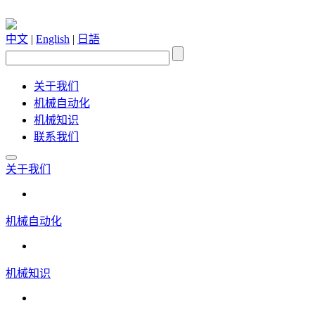
中文
|
English
|
日語
关于我们
机械自动化
机械知识
联系我们
关于我们
机械自动化
机械知识